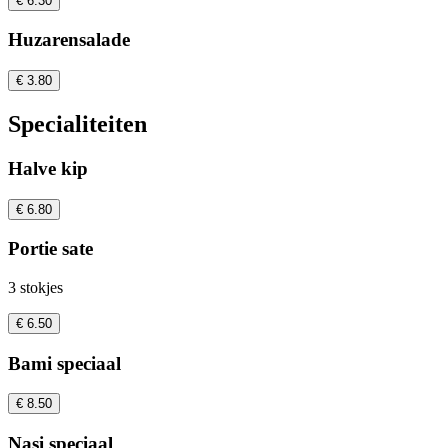
€ 6.30
Huzarensalade
€ 3.80
Specialiteiten
Halve kip
€ 6.80
Portie sate
3 stokjes
€ 6.50
Bami speciaal
€ 8.50
Nasi speciaal