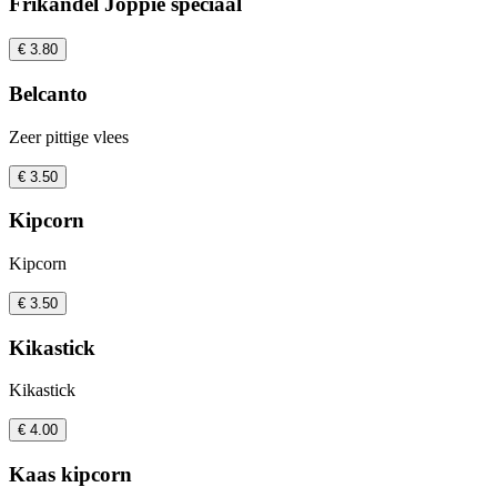
Frikandel Joppie speciaal
€ 3.80
Belcanto
Zeer pittige vlees
€ 3.50
Kipcorn
Kipcorn
€ 3.50
Kikastick
Kikastick
€ 4.00
Kaas kipcorn