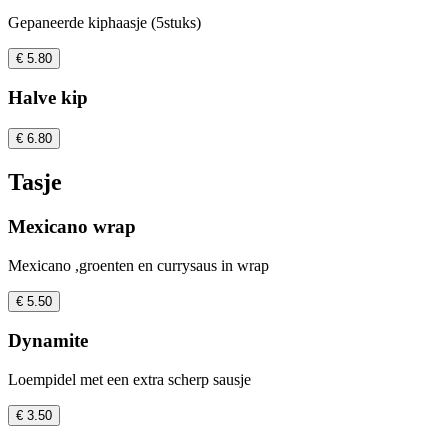
Gepaneerde kiphaasje (5stuks)
€ 5.80
Halve kip
€ 6.80
Tasje
Mexicano wrap
Mexicano ,groenten en currysaus in wrap
€ 5.50
Dynamite
Loempidel met een extra scherp sausje
€ 3.50