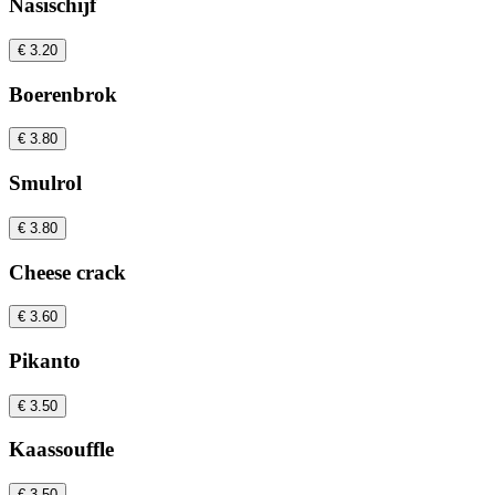
Nasischijf
€ 3.20
Boerenbrok
€ 3.80
Smulrol
€ 3.80
Cheese crack
€ 3.60
Pikanto
€ 3.50
Kaassouffle
€ 3.50