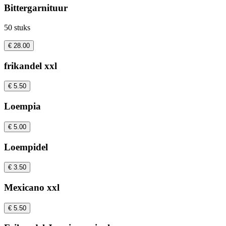
Bittergarnituur
50 stuks
€ 28.00
frikandel xxl
€ 5.50
Loempia
€ 5.00
Loempidel
€ 3.50
Mexicano xxl
€ 5.50