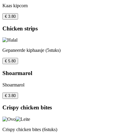
Kaas kipcorn
€ 3.80
Chicken strips
Gepaneerde kiphaasje (5stuks)
€ 5.80
Shoarmarol
Shoarmarol
€ 3.80
Crispy chicken bites
Crispy chicken bites (6stuks)