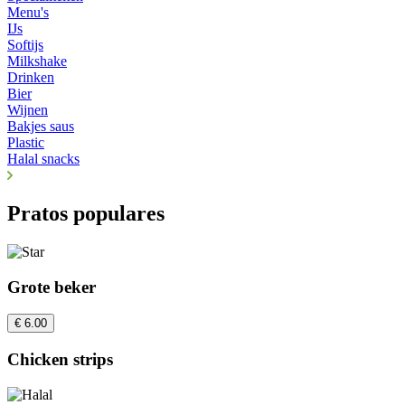
Menu's
IJs
Softijs
Milkshake
Drinken
Bier
Wijnen
Bakjes saus
Plastic
Halal snacks
Pratos populares
Grote beker
€ 6.00
Chicken strips