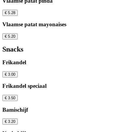
Vlaamse patat pinda
€ 5.28
Vlaamse patat mayonaises
€ 5.20
Snacks
Frikandel
€ 3.00
Frikandel speciaal
€ 3.50
Bamischijf
€ 3.20